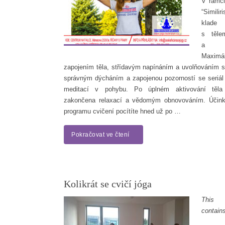
V rámci
“Similir
klade
s těle
a m
Maximá
zapojením těla, střídavým napínáním a uvolňováním 
správným dýcháním a zapojenou pozorností se seriál
meditací v pohybu. Po úplném aktivování těla
zakončena relaxací a vědomým obnovováním. Účink
programu cvičení pocítíte hned už po …
Pokračovat ve čtení
Kolikrát se cvičí jóga
This
contain