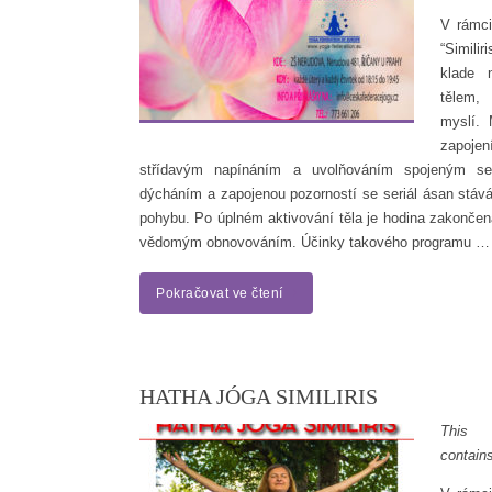
V rámci
“Similir
klade 
tělem,
myslí.
zapoje
střídavým napínáním a uvolňováním spojeným s
dýcháním a zapojenou pozorností se seriál ásan stává
pohybu. Po úplném aktivování těla je hodina zakončen
vědomým obnovováním. Účinky takového programu …
Pokračovat ve čtení
HATHA JÓGA SIMILIRIS
This
contain