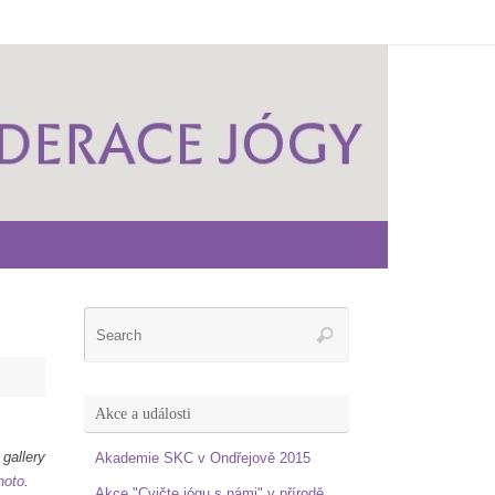
Akce a události
llery
Akademie SKC v Ondřejově 2015
hoto
.
Akce "Cvičte jógu s námi" v přírodě