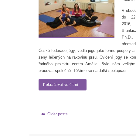
V obdob
do 22.
2016
Brankic
Ph.D.,
předse
České federace jógy, vedla jógu jako formu podpory a 
ženy léčených na rakovinu prsu. Cvičení jógy se kon
řádného projektu centra Amélie. Bylo nám velkým
pracovat společně. Těšíme se na další spolupráci.
Pokračovat ve čtení
Older posts