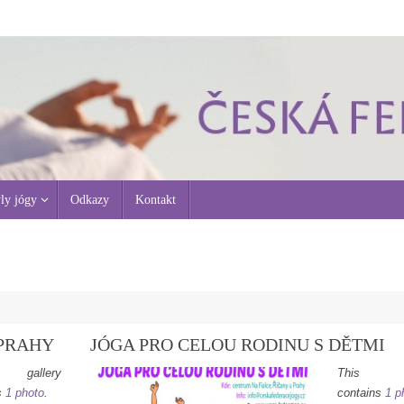
ly jógy
Odkazy
Kontakt
 PRAHY
JÓGA PRO CELOU RODINU S DĚTMI
 gallery
This ga
s
1 photo
.
contains
1 p