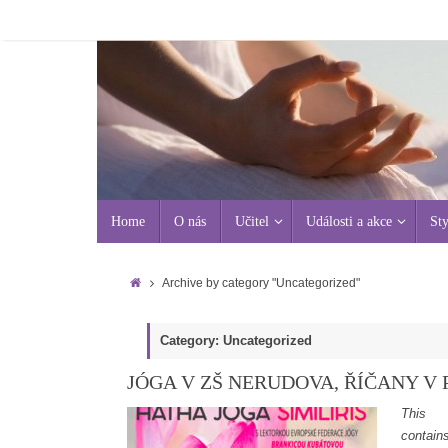
Home
O nás
Učitel
Události a akce
Sty
Archive by category "Uncategorized"
Category: Uncategorized
JÓGA V ZŠ NERUDOVA, ŘÍČANY V
This
contain