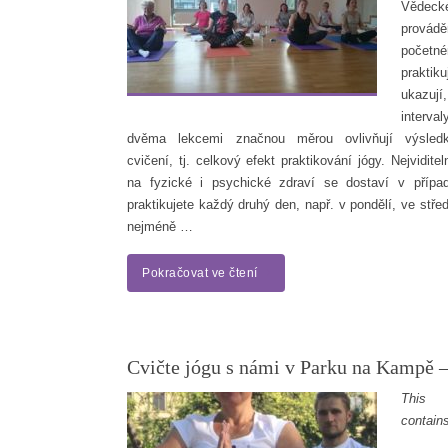
Vědeck
prov
početn
praktik
ukazují
inter
dvěma lekcemi značnou měrou ovlivňují výsled
cvičení, tj. celkový efekt praktikování jógy. Nejviditel
na fyzické i psychické zdraví se dostaví v přípa
praktikujete každý druhý den, např. v pondělí, ve stře
nejméně …
Pokračovat ve čtení
Cvičte jógu s námi v Parku na Kampě 
This
contain