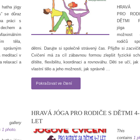
 hatha jógy
HRAVÁ 
is” se důraz
PRO ROD
na práci s
DĚTMI Ro
 dechem a
jóga př
 Maximálním
možnost c
ním těla,
rodičů sp
e správným
dětmi. Darujte si společně strávený čas. Přijďte si zacviči
 meditací v
Cvičení má za cíl zábavnou formou zlepšit fyzické sch
a relaxací a
dítěte, flexibilitu, koordinaci a rovnováhu. Děti se učí, ja
vlastní tělo a jeho možnosti, jak správně …
Pokračovat ve čtení
HRAVÁ JÓGA PRO RODIČE S DĚTMI 4-
LET
 gallery
s
1 photo
.
This ga
contains
1 p