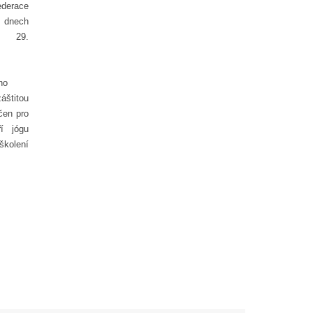
erace
 dnech
 29.
ho
áštitou
čen pro
ří jógu
školení