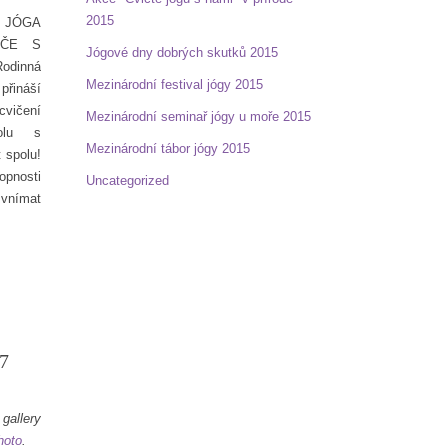
2015
JÓGA
IČE S
Jógové dny dobrých skutků 2015
dinná
Mezinárodní festival jógy 2015
ináší
vičení
Mezinárodní seminař jógy u moře 2015
olu s
Mezinárodní tábor jógy 2015
t spolu!
opnosti
Uncategorized
k vnímat
7
llery
hoto
.