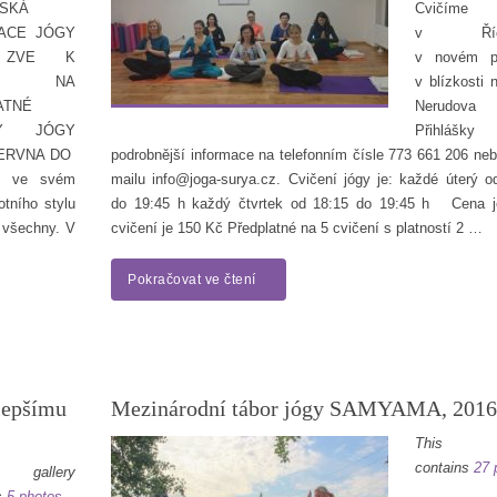
SKÁ
Cvičíme
ACE JÓGY
v Říča
 ZVE K
v novém pr
STI NA
v blízkosti 
ATNÉ
Nerudova
NY JÓGY
Přihláš
ČERVNA DO
podrobnější informace na telefonním čísle 773 661 206 neb
je ve svém
mailu info@joga-surya.cz. Cvičení jógy je: každé úterý o
tního stylu
do 19:45 h každý čtvrtek od 18:15 do 19:45 h Cena 
 všechny. V
cvičení je 150 Kč Předplatné na 5 cvičení s platností 2 …
Pokračovat ve čtení
lepšímu
Mezinárodní tábor jógy SAMYAMA, 201
This ga
contains
27 
 gallery
s
5 photos
.