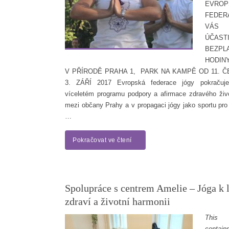
EVROP
FEDER
VÁS
ÚČA
BEZPL
HODI
V PŘÍRODĚ PRAHA 1, PARK NA KAMPĚ OD 11. 
3. ZÁŘÍ 2017 Evropská federace jógy pokraču
víceletém programu podpory a afirmace zdravého živo
mezi občany Prahy a v propagaci jógy jako sportu pro
…
Pokračovat ve čtení
Spolupráce s centrem Amelie – Jóga k 
zdraví a životní harmonii
This
contain