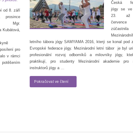
Česká fed
jógy se ve
í od 8. září
23. až
 prosince
července
, Mgr.
zúčastnila
a Kubátová,
Mezinárodní
letního tábora jógy SAMYAMA 2016, který se konal pod z
dkyně
Evropské federace jógy. Mezinárodní letní tábor je byl ur
posílení pro
profesionální rozvoj odborníků a milovníky jógy, kte
alo v rámci
praktikují, pro studenty Mezinárodní akademie pro 
 potěšením
instruktorů jógy a …
Pokračovat ve čtení