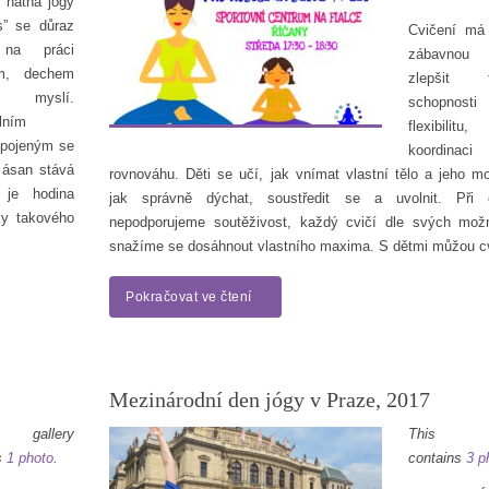
 hatha jógy
is” se důraz
Cvičení má
 na práci
zábavnou 
m, dechem
zlepšit f
yslí.
schopnosti 
lním
flexibilitu,
spojeným se
koordin
 ásan stává
rovnováhu. Děti se učí, jak vnímat vlastní tělo a jeho mo
 je hodina
jak správně dýchat, soustředit se a uvolnit. Při c
y takového
nepodporujeme soutěživost, každý cvičí dle svých mož
snažíme se dosáhnout vlastního maxima. S dětmi můžou c
Pokračovat ve čtení
Mezinárodní den jógy v Praze, 2017
 gallery
This ga
s
1 photo
.
contains
3 p