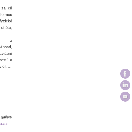
 za cíl
formou
yzické
dítěte,
aci a
žnosti,
vičení
ností a
vičit …
llery
hotos
.