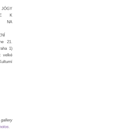
 JÓGY
VE K
I NA
ENÍ
e 21.
raha 1)
 velké
lturní
llery
hotos
.