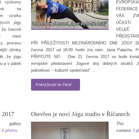
é výzkumy
EVROPSKÁ
áděné na
FEDERACE
ém vzorku
VÁS Z
ujících jógy
ÚČAST
, že časové
VELKÉ
valy mezi
PŘEDSTAV
ky procesu
PŘI PŘÍLEŽITOSTI MEZINÁRODNÍHO DNE JÓGY Dn
nější účinky
června 2017 od 18:00 hodin (na nám. Jana Palacha, P
dě, že jógu
PŘIPOJTE SE! Dne 21. června 2017 se bude konat
du a v pátek
evropské představení Jógové dny dobrých skutků „Ku
jednotlivec – kulturní společnost” …
Pokračovat ve čtení
– 2017
Otevřen je noví Jóga studio v Říčanech
 gallery
This ga
s
6 photos
.
contains
3 p