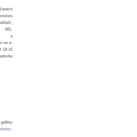
nech
ostoru
nádraží,
 481.
ky a
o na e-
d 18:15
jednoho
6
llery
photos
.