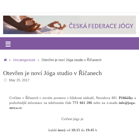
Uncategorized
Otevřen je noví Jóga studio v Říčanech
Otevřen je noví Jóga studio v Říčanech
May 25, 2017
Cvičíme v Říčanech v novém prostoru v blízkosti nádraží, Nerudova 481.
Přihlášky
a
podrobnější informace na telefonním čísle
773 661 206
nebo na e-mailu
info@joga-
surya.cz
.
Cvičení jógy je:
každé
úterý
od
18:15
do
19:45
h