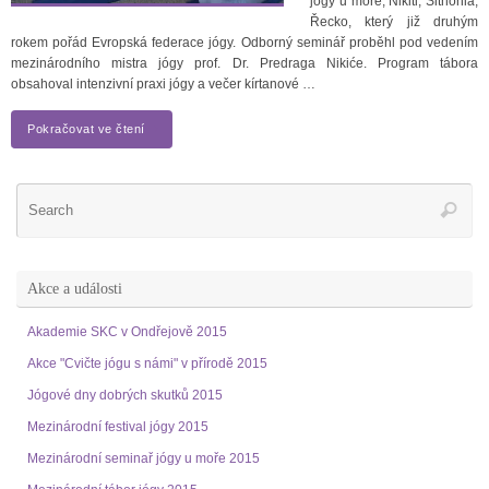
jógy u moře, Nikiti, Sithonia,
Řecko, který již druhým
rokem pořád Evropská federace jógy. Odborný seminář proběhl pod vedením
mezinárodního mistra jógy prof. Dr. Predraga Nikiće. Program tábora
obsahoval intenzivní praxi jógy a večer kírtanové …
Pokračovat ve čtení
Akce a události
Akademie SKC v Ondřejově 2015
Akce "Cvičte jógu s námi" v přírodě 2015
Jógové dny dobrých skutků 2015
Mezinárodní festival jógy 2015
Mezinárodní seminař jógy u moře 2015