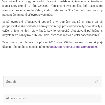
Všichni milovníci jógy se mohli zúčastnit představení, koncertu a Pozdravu
slunci, který ukončil Art jóga
Similiris
. Představení bylo součástí širší akce, která
v letošním roce zahrnula Vídeň, Prahu, Bělehrad a Novi Sad, a konalo se vždy
na centrálním náměstí evropských měst.
Velké evropské představení Jógové dny dobrých skutků si klade za cíl
podporovat lidské hodnoty a zdravý životní styl prostřednictvím fyzické aktivity a
cvičení. Toto je třetí rok v řadě, kdy je evropské představení pořádáno s
úmyslem, že každý rok přibudou další evropská města a větší počet účastníků.
Tato událost
se plánuje
i
v příštím 2016 roce. Všichni zájemci,
který si přejí
účastnit této události napište nám na
yoga.federation.europe@gmail.com
.
Akce a události