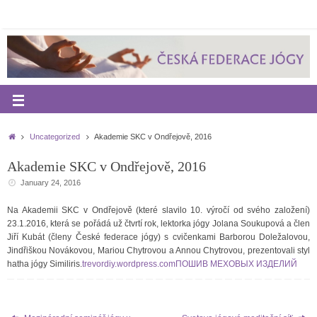
Uncategorized
Akademie SKC v Ondřejově, 2016
Akademie SKC v Ondřejově, 2016
January 24, 2016
Na Akademii SKC v Ondřejově (které slavilo 10. výročí od svého založení)
23.1.2016, která se pořádá už čtvrtí rok, lektorka jógy Jolana Soukupová a člen
Jiří Kubát (členy České federace jógy) s cvičenkami Barborou Doležalovou,
Jindřiškou Novákovou, Mariou
Chytrovou
a Annou
Chytrovou
, prezentovali styl
hatha jógy Similiris.
trevordiy.wordpress.com
ПОШИВ МЕХОВЫХ ИЗДЕЛИЙ